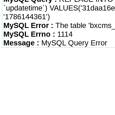
`updatetime`) VALUES('31daa16e
'1786144361')
MySQL Error :
The table 'bxcms_
MySQL Errno :
1114
Message :
MySQL Query Error