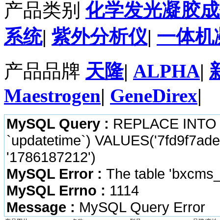
产品类别
化学发光凝胶成
系统
|
紫外分析仪
|
一体机
产品品牌
天隆
|
ALPHA
|
Maestrogen
|
GeneDirex
|
MySQL Query :
REPLACE INTO `b
`updatetime`) VALUES('7fd9f7ade
'1786187212')
MySQL Error :
The table 'bxcms_
MySQL Errno :
1114
Message :
MySQL Query Error